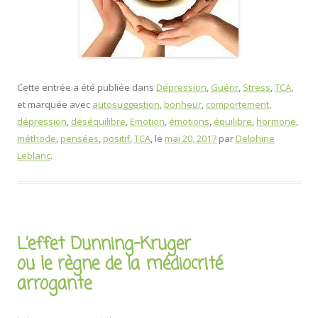
Cette entrée a été publiée dans
Dépression
,
Guérir
,
Stress
,
TCA
,
et marquée avec
autosuggestion
,
bonheur
,
comportement
,
dépression
,
déséquilibre
,
Emotion
,
émotions
,
équilibre
,
hormone
,
méthode
,
pensées
,
positif
,
TCA
, le
mai 20, 2017
par
Delphine
Leblanc
.
L’effet Dunning-Kruger
ou le règne de la médiocrité
arrogante