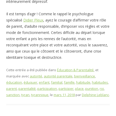
intérieurement dépressif.
Il est temps d’agir ! Comme le rappel le psychologue
spécialisé
Didier Pleux
, ayez le courage d’affirmer votre rôle
de parent, d’adulte responsable, d’imposer vos règles et votre
mode de fonctionnement. Certes difficile au départ lorsque
votre enfant a pris les rennes de l’autorité, mais en
reconquérant votre place et votre autorité, vous le sauverez,
ainsi que ceux qui le côtoient et le côtoieront, d’une crise
identitaire toxique et destructrice.
Cette entrée a été publiée dans
Éducation & Parentalité
, et
marquée avec
autorité
,
autorité parentale
,
bienveillance
,
éducation
,
éduquer
,
enfant
,
familial
,
famille
,
habitude
,
habitudes
,
parent
,
parentalité
,
participation
,
participer
,
place
,
punition
,
roi
,
sanction
,
tyran
,
tyrannique
, le
mars 11, 2018
par
Delphine Leblanc
.