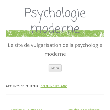
Psychologie
moderne
Le site de vulgarisation de la psychologie
moderne
Aller
Menu
au
contenu
ARCHIVES DE L’AUTEUR :
DELPHINE LEBLANC
Navigation
←
Articles plus anciens
Articles plus récents
→