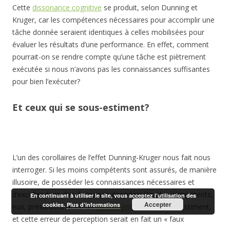
Cette
dissonance cognitive
se produit, selon Dunning et
Kruger, car les compétences nécessaires pour accomplir une
tâche donnée seraient identiques à celles mobilisées pour
évaluer les résultats d’une performance. En effet, comment
pourrait-on se rendre compte qu’une tâche est piètrement
exécutée si nous n’avons pas les connaissances suffisantes
pour bien l’exécuter?
Et ceux qui se sous-estiment?
L’un des corollaires de l’effet Dunning-Kruger nous fait nous
interroger. Si les moins compétents sont assurés, de manière
illusoire, de posséder les connaissances nécessaires et
d’exceller dans des domaines données, les plus compétents,
En continuant à utiliser le site, vous acceptez l’utilisation des
Accepter
cookies.
Plus d’informations
eux, présentent aussi un
biais cognitif
. Ils se sous-estiment,
et cette erreur de perception serait en fait un « faux